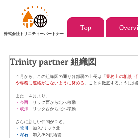
Top
Overv
株式会社トリニティーパートナー
Trinity partner 組織図
４月から、この組織図の通り各部署の上長は「
業務上の相談・
や専務に連絡がこないように努める
」ことを徹底するようにお
また、４月より。
・今西
　リック西から北へ移動
・成澤
　リック西から北へ移動
さらに新しい仲間が２名。
・荒川
　加入/リック北
・深石
　加入/BG供給管