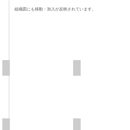
組織図にも移動・加入が反映されています。
ガス設備工事
メーター事業部
供給管工事
ガス図面作成