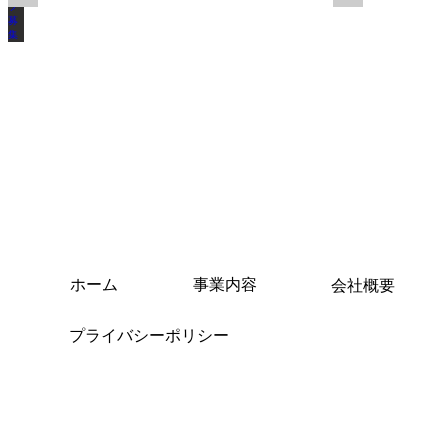
詳
詳
く
く
細
細
だ
だ
を
を
さ
さ
入
入
い
い
力
力
し
し
て
て
く
く
だ
だ
さ
さ
ホーム
事業内容
会社概要
い
い
プライバシーポリシー