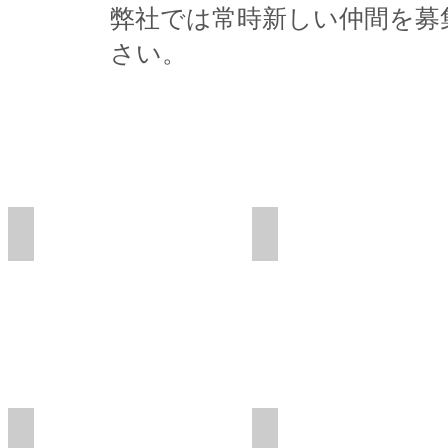
​弊社では常時新しい仲間を
さい。
事業案内 B
ガス設備工事
メーター事業部
供給管工事
ガス図面作成